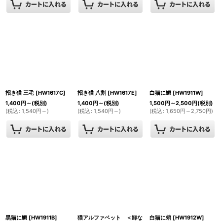
招き猫 三毛
[
HW1617C
]
招き猫 八割
[
HW1617E
]
白猫に鯛
[
HW1911W
]
1,400
円
～
(税別)
1,400
円
～
(税別)
1,500
円
～2,500
円
(税別)
(
税込
:
1,540
円
～
)
(
税込
:
1,540
円
～
)
(
税込
:
1,650
円
～2,750
円
)
黒猫に鯛
[
HW1911B
]
猫アルファベット ＜卸な
白猫に蛸
[
HW1912W
]