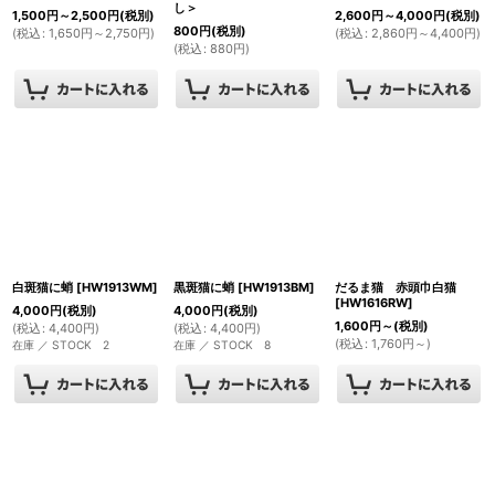
し＞
1,500
円
～2,500
円
(税別)
2,600
円
～4,000
円
(税別)
800
円
(税別)
(
税込
:
1,650
円
～2,750
円
)
(
税込
:
2,860
円
～4,400
円
)
(
税込
:
880
円
)
白斑猫に蛸
[
HW1913WM
]
黒斑猫に蛸
[
HW1913BM
]
だるま猫 赤頭巾白猫
[
HW1616RW
]
4,000
円
(税別)
4,000
円
(税別)
1,600
円
～
(税別)
(
税込
:
4,400
円
)
(
税込
:
4,400
円
)
(
税込
:
1,760
円
～
)
在庫 ／ STOCK 2
在庫 ／ STOCK 8