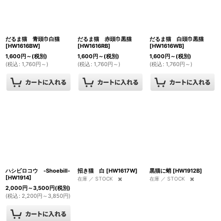
だるま猫 青頭巾白猫
だるま猫 赤頭巾黒猫
だるま猫 白頭巾黒猫
[
HW1616BW
]
[
HW1616RB
]
[
HW1616WB
]
1,600
円
～
(税別)
1,600
円
～
(税別)
1,600
円
～
(税別)
(
税込
:
1,760
円
～
)
(
税込
:
1,760
円
～
)
(
税込
:
1,760
円
～
)
ハシビロコウ -Shoebill-
招き猫 白
[
HW1617W
]
黒猫に蛸
[
HW1912B
]
[
HW1914
]
在庫 ／ STOCK ✖️
在庫 ／ STOCK ✖️
2,000
円
～3,500
円
(税別)
(
税込
:
2,200
円
～3,850
円
)