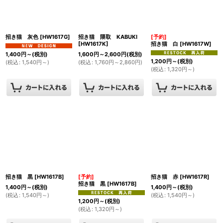
絞り込む
招き猫 灰色
[
HW1617G
]
招き猫 隈取 KABUKI
[予約]
[
HW1617K
]
招き猫 白
[
HW1617W
]
1,400
円
～
(税別)
1,600
円
～2,600
円
(税別)
1,200
円
～
(税別)
(
税込
:
1,540
円
～
)
(
税込
:
1,760
円
～2,860
円
)
(
税込
:
1,320
円
～
)
招き猫 黒
[
HW1617B
]
[予約]
招き猫 赤
[
HW1617R
]
招き猫 黒
[
HW1617B
]
1,400
円
～
(税別)
1,400
円
～
(税別)
(
税込
:
1,540
円
～
)
(
税込
:
1,540
円
～
)
1,200
円
～
(税別)
(
税込
:
1,320
円
～
)