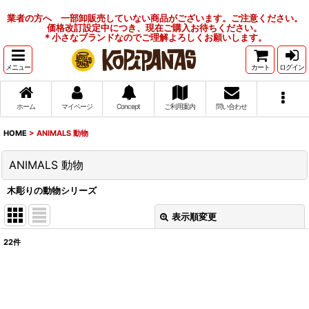
業者の方へ 一部卸販売していない商品がございます。ご注意ください。
価格改訂設定中につき、現在ご購入お待ちください。
＊小さなブランドなのでご理解よろしくお願いします。
メニュー
カート
ログイン
ホーム
マイページ
Concept
ご利用案内
問い合わせ
HOME
>
ANIMALS 動物
ANIMALS 動物
木彫りの動物シリーズ
表示順変更
閉じる
22
件
表示数
:
並び順
: