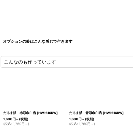
オプションの鈴はこんな感じで付きます
こんなのも作っています
だるま猫 赤頭巾白猫
[
HW1616RW
]
だるま猫 青頭巾白猫
[
HW1616BW
]
1,600
円
～
(税別)
1,600
円
～
(税別)
(
税込
:
1,760
円
～
)
(
税込
:
1,760
円
～
)