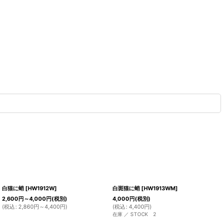
白猫に蛸
[
HW1912W
]
白斑猫に蛸
[
HW1913WM
]
2,600
円
～4,000
円
(税別)
4,000
円
(税別)
(
税込
:
2,860
円
～4,400
円
)
(
税込
:
4,400
円
)
在庫 ／ STOCK 2