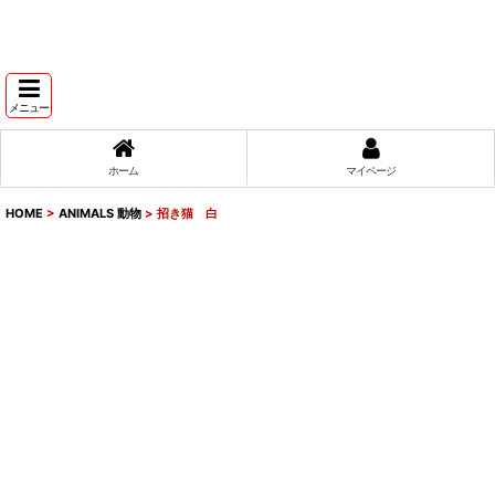
メニュー
ホーム
マイページ
HOME
>
ANIMALS 動物
>
招き猫 白