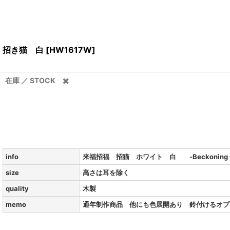
招き猫 白
[
HW1617W
]
在庫 ／ STOCK ✖️
info
来福招福 招猫 ホワイト 白 -Beckoning Ca
size
高さは耳を除く
quality
木製
memo
通年制作商品 他にも色展開あり 鈴付けるオプ