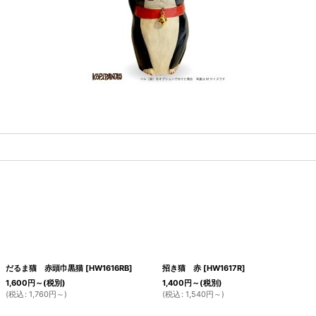
だるま猫 赤頭巾黒猫
[
HW1616RB
]
招き猫 赤
[
HW1617R
]
1,600
円
～
(税別)
1,400
円
～
(税別)
(
税込
:
1,760
円
～
)
(
税込
:
1,540
円
～
)