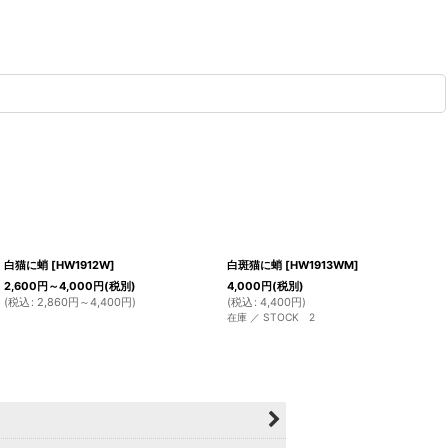
白猫に蛸
[
HW1912W
]
白斑猫に蛸
[
HW1913WM
]
2,600
円
～4,000
円
(税別)
4,000
円
(税別)
(
税込
:
2,860
円
～4,400
円
)
(
税込
:
4,400
円
)
在庫 ／ STOCK 2