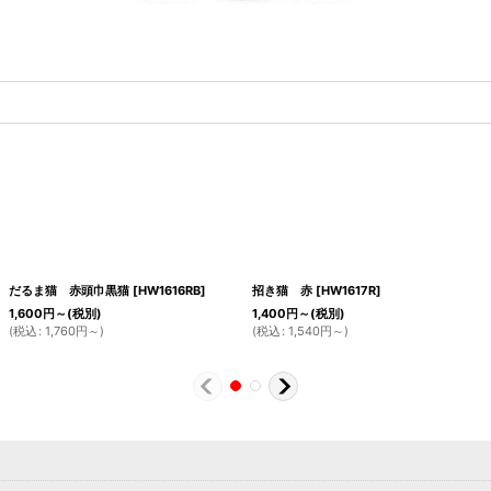
だるま猫 赤頭巾黒猫
[
HW1616RB
]
招き猫 赤
[
HW1617R
]
1,600
円
～
(税別)
1,400
円
～
(税別)
(
税込
:
1,760
円
～
)
(
税込
:
1,540
円
～
)