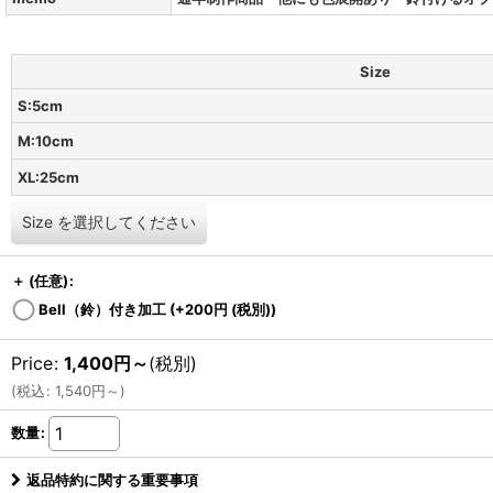
Size
S:5cm
M:10cm
XL:25cm
Size
を選択してください
＋
(任意)
:
Bell（鈴）付き加工
(+200
円
(税別)
)
Price
:
1,400
円
～
(税別)
(
税込
:
1,540
円
～
)
数量
:
返品特約に関する重要事項