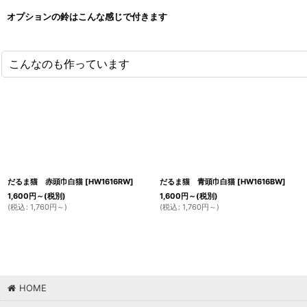
オプションの鈴はこんな感じで付きます
こんなのも作っています
だるま猫 赤頭巾白猫
[
HW1616RW
]
だるま猫 青頭巾白猫
[
HW1616BW
]
1,600
円
～
(税別)
1,600
円
～
(税別)
(
税込
:
1,760
円
～
)
(
税込
:
1,760
円
～
)
HOME