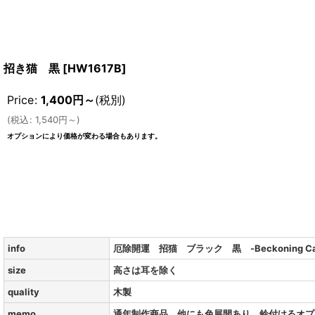
招き猫 黒
[
HW1617B
]
Price
:
1,400
円
～
(税別)
(
税込
:
1,540
円
～
)
オプションにより価格が変わる場合もあります。
info
厄除開運 招猫 ブラック 黒 -Beckoning Cat
size
高さは耳を除く
quality
木製
memo
通年制作商品 他にも色展開あり 鈴付けるオプ