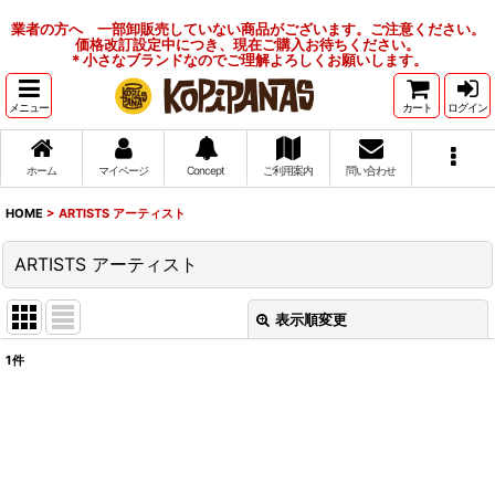
業者の方へ 一部卸販売していない商品がございます。ご注意ください。
価格改訂設定中につき、現在ご購入お待ちください。
＊小さなブランドなのでご理解よろしくお願いします。
メニュー
カート
ログイン
ホーム
マイページ
Concept
ご利用案内
問い合わせ
HOME
>
ARTISTS アーティスト
ARTISTS アーティスト
表示順変更
閉じる
1
件
表示数
:
並び順
: