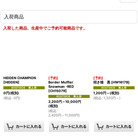
入荷商品
入荷した商品、生産中でご予約可能商品です。
HIDDEN CHAMPION
[予約]
[予約]
[
HIDDEN
]
Border Muffler
招き猫 黒
[
HW1617B
]
Snowman -RED
[
CH1507R
]
0
円
(税別)
1,200
円
～
(税別)
(
税込
:
0
円
)
(
税込
:
1,320
円
～
)
2,200
円
～10,000
円
(税別)
(
税込
:
2,420
円
～11,000
円
)