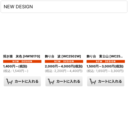
NEW DESIGN
招き猫 灰色
[
HW1617G
]
飾り台 波
[
WC2502W
]
飾り台 富士山
[
WC2502F
]
1,400
円
～
(税別)
2,000
円
～4,000
円
(税別)
1,500
円
～3,000
円
(税別)
(
税込
:
1,540
円
～
)
(
税込
:
2,200
円
～4,400
円
)
(
税込
:
1,650
円
～3,300
円
)