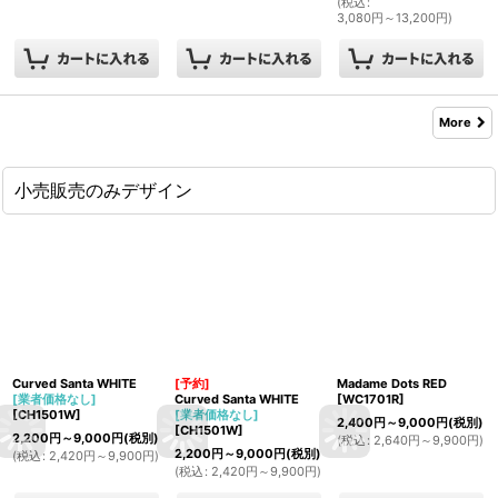
(
税込
:
3,080
円
～13,200
円
)
More
小売販売のみデザイン
Curved Santa WHITE
[予約]
Madame Dots RED
[業者価格なし]
Curved Santa WHITE
[
WC1701R
]
[
CH1501W
]
[業者価格なし]
2,400
円
～9,000
円
(税別)
[
CH1501W
]
2,200
円
～9,000
円
(税別)
(
税込
:
2,640
円
～9,900
円
)
2,200
円
～9,000
円
(税別)
(
税込
:
2,420
円
～9,900
円
)
(
税込
:
2,420
円
～9,900
円
)