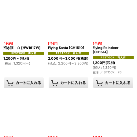
[予約]
[予約]
[予約]
招き猫 白
[
HW1617W
]
Flying Santa
[
CH1510
]
Flying Reindeer
[
CH1514
]
1,200
円
～
(税別)
2,000
円
～3,000
円
(税別)
1,200
円
(税別)
(
税込
:
1,320
円
～
)
(
税込
:
2,200
円
～3,300
円
)
(
税込
:
1,320
円
)
在庫 ／ STOCK 76