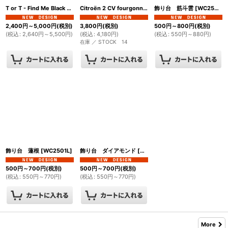
T or T - Find Me Black Boy
[
HW1901B
]
Citroën 2 CV fourgonnette シトロエン2CVフルゴネット
飾り台 筋斗雲
[
WC2501C
]
2,400
円
～5,000
円
(税別)
3,800
円
(税別)
500
円
～800
円
(税別)
(
税込
:
2,640
円
～5,500
円
)
(
税込
:
4,180
円
)
(
税込
:
550
円
～880
円
)
在庫 ／ STOCK 14
飾り台 蓮根
[
WC2501L
]
飾り台 ダイアモンド
[
WC2501D
]
500
円
～700
円
(税別)
500
円
～700
円
(税別)
(
税込
:
550
円
～770
円
)
(
税込
:
550
円
～770
円
)
More