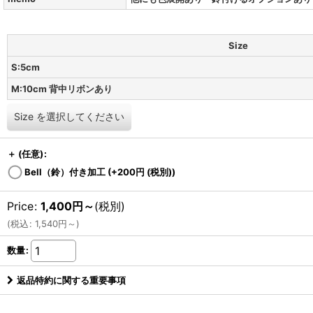
Size
S:5cm
M:10cm 背中リボンあり
Size
を選択してください
＋
(任意)
:
Bell（鈴）付き加工
(+200
円
(税別)
)
Price
:
1,400
円
～
(税別)
(
税込
:
1,540
円
～
)
数量
:
返品特約に関する重要事項