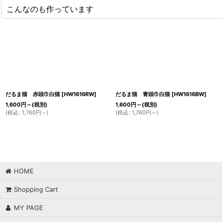
こんなのも作っています
だるま猫 赤頭巾白猫
[
HW1616RW
]
だるま猫 青頭巾白猫
[
HW1616BW
]
1,600
円
～
(税別)
1,600
円
～
(税別)
(
税込
:
1,760
円
～
)
(
税込
:
1,760
円
～
)
HOME
Shopping Cart
MY PAGE