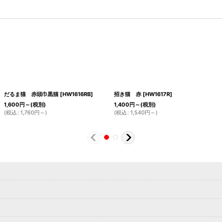
だるま猫 赤頭巾黒猫
[
HW1616RB
]
招き猫 赤
[
HW1617R
]
1,600
円
～
(税別)
1,400
円
～
(税別)
(
税込
:
1,760
円
～
)
(
税込
:
1,540
円
～
)