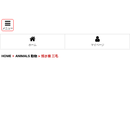
メニュー
ホーム
マイページ
HOME
>
ANIMALS 動物
>
招き猫 三毛