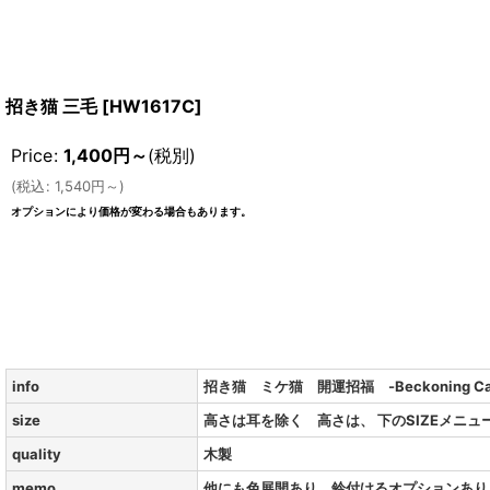
招き猫 三毛
[
HW1617C
]
Price
:
1,400
円
～
(税別)
(
税込
:
1,540
円
～
)
オプションにより価格が変わる場合もあります。
info
招き猫 ミケ猫 開運招福 -Beckoning Cat
size
高さは耳を除く 高さは、 下のSIZEメニ
quality
木製
memo
他にも色展開あり 鈴付けるオプションあり