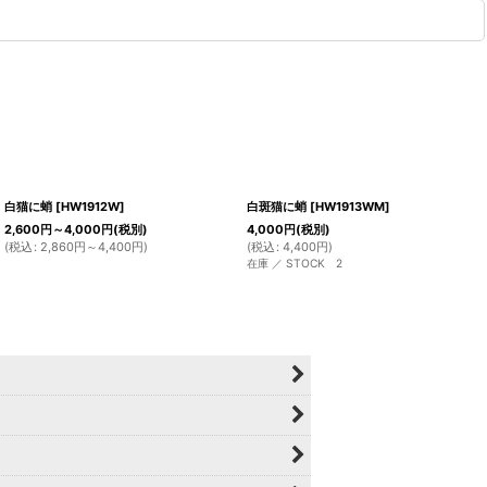
白猫に蛸
[
HW1912W
]
白斑猫に蛸
[
HW1913WM
]
2,600
円
～4,000
円
(税別)
4,000
円
(税別)
(
税込
:
2,860
円
～4,400
円
)
(
税込
:
4,400
円
)
在庫 ／ STOCK 2