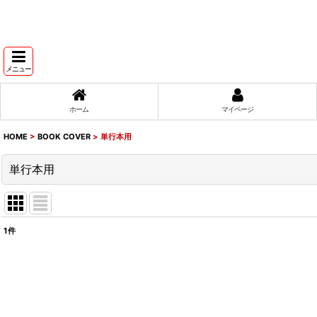
メニュー
ホーム
マイページ
HOME
>
BOOK COVER
>
単行本用
単行本用
1
件
表示数
:
並び順
: