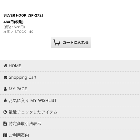
SILVER HOOK
[
SP-272
]
480
円
(税別)
(
税込
:
528
円
)
在庫 ／ STOCK 40
HOME
Shopping Cart
MY PAGE
お気に入り MY WISHLIST
最近チェックしたアイテム
特定商取引法表示
ご利用案内