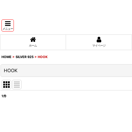
メニュー
ホーム
マイページ
HOME
>
SILVER 925
>
HOOK
HOOK
1
件
表示数
:
並び順
: