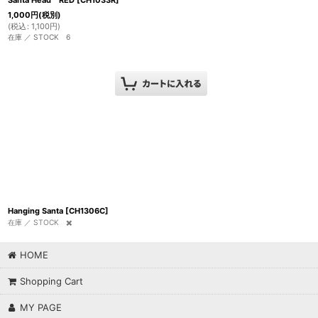
Santa Head RED
[
CH1033R
]
1,000
円
(税別)
(
税込
:
1,100
円
)
在庫 ／ STOCK 6
Hanging Santa
[
CH1306C
]
在庫 ／ STOCK ✖️
HOME
Shopping Cart
MY PAGE