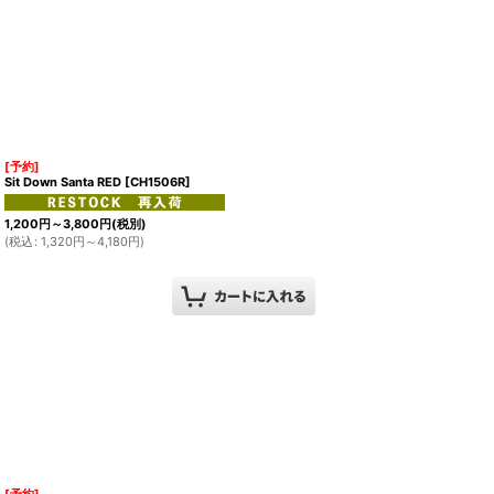
[予約]
Sit Down Santa RED
[
CH1506R
]
1,200
円
～3,800
円
(税別)
(
税込
:
1,320
円
～4,180
円
)