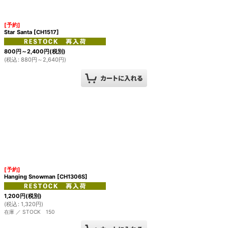
絞り込む
[予約]
Star Santa
[
CH1517
]
800
円
～2,400
円
(税別)
(
税込
:
880
円
～2,640
円
)
[予約]
Hanging Snowman
[
CH1306S
]
1,200
円
(税別)
(
税込
:
1,320
円
)
在庫 ／ STOCK 150