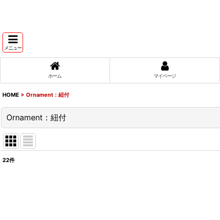
メニュー
ホーム
マイページ
HOME
>
Ornament：紐付
Ornament：紐付
22
件
表示数
:
並び順
: