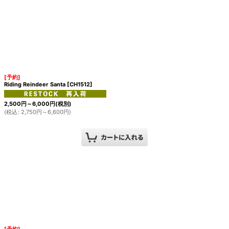
[予約]
Riding Reindeer Santa
[
CH1512
]
2,500
円
～6,000
円
(税別)
(
税込
:
2,750
円
～6,600
円
)