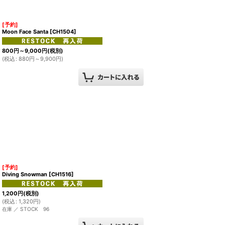
[予約]
Moon Face Santa
[
CH1504
]
800
円
～9,000
円
(税別)
(
税込
:
880
円
～9,900
円
)
[予約]
Diving Snowman
[
CH1516
]
1,200
円
(税別)
(
税込
:
1,320
円
)
在庫 ／ STOCK 96