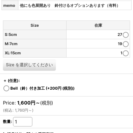
memo
他にも色展開あり 鈴付けるオプションあります（有料）
Size
在庫
S:5cm
27
M:7cm
19
XL:15cm
1
Size
を選択してください
＋
(任意)
:
Bell（鈴）付き加工
(+200
円
(税別)
)
Price
:
1,600
円
～
(税別)
(
税込
:
1,760
円
～
)
数量
: