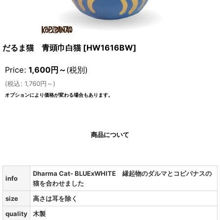
だるま猫 青頭巾白猫
[
HW1616BW
]
Price
:
1,600
円
～
(税別)
(
税込
:
1,760
円
～
)
オプションにより価格が変わる場合もあります。
商品について
Dharma Cat- BLUExWHITE 縁起物のダルマとコピパナスの
info
猫を合わせました
size
高さは耳を除く
quality
木製