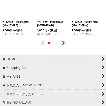
だるま猫 赤頭巾黒猫
だるま猫 白頭巾黒猫
だるま猫 赤頭巾白猫
[
HW1616RB
]
[
HW1616WB
]
[
HW1616RW
]
1,600
円
～
(税別)
1,600
円
～
(税別)
1,600
円
～
(税別)
(
税込
:
1,760
円
～
)
(
税込
:
1,760
円
～
)
(
税込
:
1,760
円
～
)
HOME
Shopping Cart
MY PAGE
お気に入り MY WISHLIST
最近チェックしたアイテム
特定商取引法表示