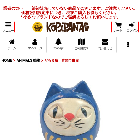
業者の方へ 一部卸販売していない商品がございます。ご注意ください。
価格改訂設定中につき、現在ご購入お待ちください。
＊小さなブランドなのでご理解よろしくお願いします。
メニュー
カート
ログイン
ホーム
マイページ
Concept
ご利用案内
問い合わせ
HOME
>
ANIMALS 動物
>
だるま猫 青頭巾白猫