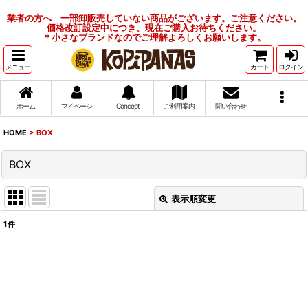
業者の方へ 一部卸販売していない商品がございます。ご注意ください。
価格改訂設定中につき、現在ご購入お待ちください。
＊小さなブランドなのでご理解よろしくお願いします。
メニュー
カート
ログイン
ホーム
マイページ
Concept
ご利用案内
問い合わせ
HOME
>
BOX
BOX
表示順変更
閉じる
1
件
表示数
:
並び順
: