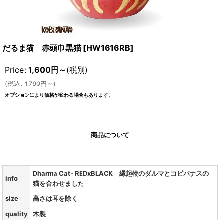
だるま猫 赤頭巾黒猫
[
HW1616RB
]
Price
:
1,600
円
～
(税別)
(
税込
:
1,760
円
～
)
オプションにより価格が変わる場合もあります。
商品について
Dharma Cat- REDxBLACK 縁起物のダルマとコピパナスの
info
猫を合わせました
size
高さは耳を除く
quality
木製