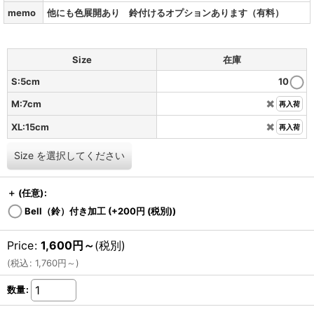
memo
他にも色展開あり 鈴付けるオプションあります（有料）
Size
在庫
S:5cm
10
✖️
M:7cm
再入荷
✖️
XL:15cm
再入荷
Size
を選択してください
＋
(任意)
:
Bell（鈴）付き加工
(+200
円
(税別)
)
Price
:
1,600
円
～
(税別)
(
税込
:
1,760
円
～
)
数量
: