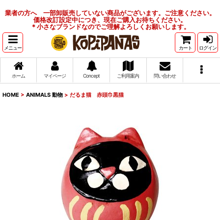
業者の方へ 一部卸販売していない商品がございます。ご注意ください。
価格改訂設定中につき、現在ご購入お待ちください。
＊小さなブランドなのでご理解よろしくお願いします。
メニュー
カート
ログイン
ホーム
マイページ
Concept
ご利用案内
問い合わせ
HOME
>
ANIMALS 動物
>
だるま猫 赤頭巾黒猫