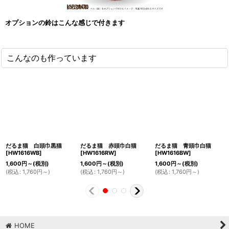
オプションの鈴はこんな感じで付きます
こんなのも作っています
だるま猫 白頭巾黒猫
だるま猫 赤頭巾白猫
だるま猫 青頭巾白猫
[
HW1616WB
]
[
HW1616RW
]
[
HW1616BW
]
1,600
円
～
(税別)
1,600
円
～
(税別)
1,600
円
～
(税別)
(
税込
:
1,760
円
～
)
(
税込
:
1,760
円
～
)
(
税込
:
1,760
円
～
)
HOME