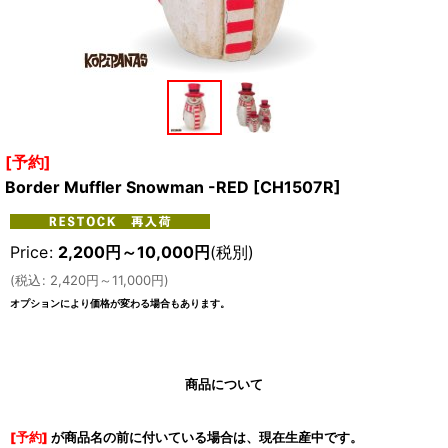
[予約]
Border Muffler Snowman -RED
[
CH1507R
]
Price
:
2,200
円
～10,000
円
(税別)
(
税込
:
2,420
円
～11,000
円
)
オプションにより価格が変わる場合もあります。
商品について
[予約]
が商品名の前に付いている場合は、現在生産中です。