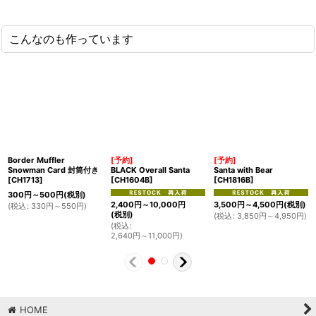
こんなのも作っています
Border Muffler
[予約]
[予約]
Snowman Card 封筒付き
BLACK Overall Santa
Santa with Bear
[
CH1713
]
[
CH1604B
]
[
CH1816B
]
300
円
～500
円
(税別)
2,400
円
～10,000
円
3,500
円
～4,500
円
(税別)
(
税込
:
330
円
～550
円
)
(税別)
(
税込
:
3,850
円
～4,950
円
)
(
税込
:
2,640
円
～11,000
円
)
HOME