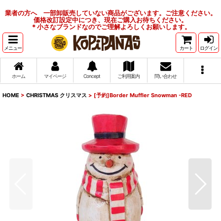
業者の方へ 一部卸販売していない商品がございます。ご注意ください。
価格改訂設定中につき、現在ご購入お待ちください。
＊小さなブランドなのでご理解よろしくお願いします。
メニュー
カート
ログイン
ホーム
マイページ
Concept
ご利用案内
問い合わせ
HOME
>
CHRISTMAS クリスマス
>
[予約]Border Muffler Snowman -RED