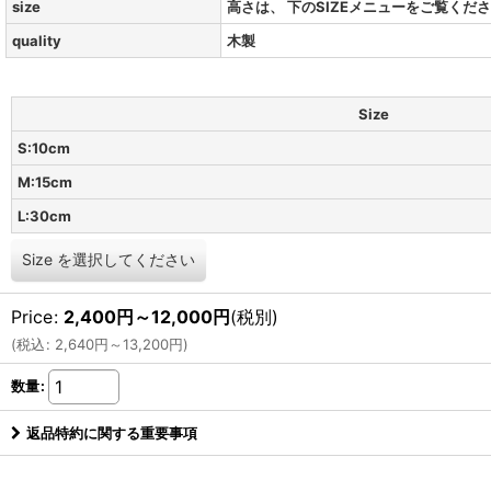
size
高さは、 下のSIZEメニューをご覧くだ
quality
木製
Size
S:10cm
M:15cm
L:30cm
Size
を選択してください
Price
:
2,400
円
～12,000
円
(税別)
(
税込
:
2,640
円
～13,200
円
)
数量
:
返品特約に関する重要事項