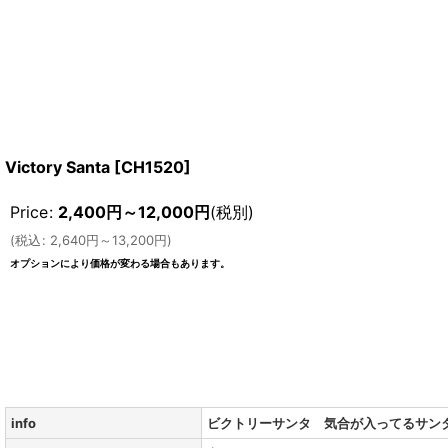
Victory Santa
[
CH1520
]
Price
:
2,400
円
～12,000
円
(税別)
(
税込
:
2,640
円
～13,200
円
)
オプションにより価格が変わる場合もあります。
info
ビクトリーサンタ 気合が入ってるサン