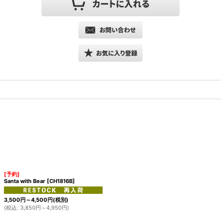
[予約]
Santa with Bear
[
CH1816B
]
3,500
円
～4,500
円
(税別)
(
税込
:
3,850
円
～4,950
円
)