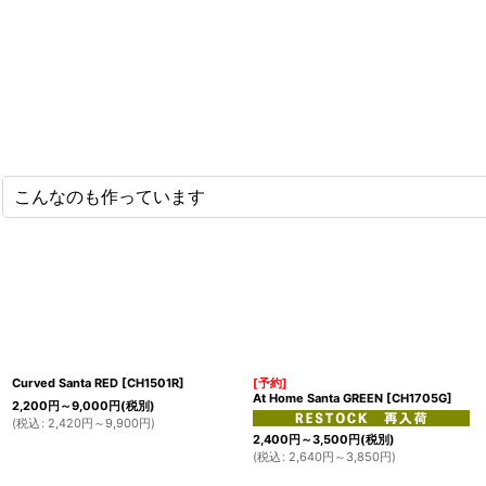
こんなのも作っています
Curved Santa RED
[
CH1501R
]
[予約]
At Home Santa GREEN
[
CH1705G
]
2,200
円
～9,000
円
(税別)
(
税込
:
2,420
円
～9,900
円
)
2,400
円
～3,500
円
(税別)
(
税込
:
2,640
円
～3,850
円
)