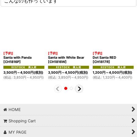
こんなのも作っています
[予約]
[予約]
[予約]
Santa with Panda
Santa with White Bear
Dot Santa RED
[
CH1816P
]
[
CH1816W
]
[
CH1817R
]
3,500
円
～4,500
円
(税別)
3,500
円
～4,500
円
(税別)
1,200
円
～4,000
円
(税別)
(
税込
:
3,850
円
～4,950
円
)
(
税込
:
3,850
円
～4,950
円
)
(
税込
:
1,320
円
～4,400
円
)
HOME
Shopping Cart
MY PAGE