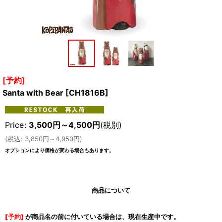
[予約]
Santa with Bear
[
CH1816B
]
Price
:
3,500
円
～4,500
円
(税別)
(
税込
:
3,850
円
～4,950
円
)
オプションにより価格が変わる場合もあります。
商品について
[予約]
が商品名の前に付いている場合は、現在生産中です。