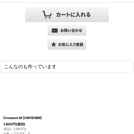
こんなのも作っています
Crescent M
[
HW1618M
]
1,800
円
(税別)
(
税込
:
1,980
円
)
在庫 ／ STOCK 9