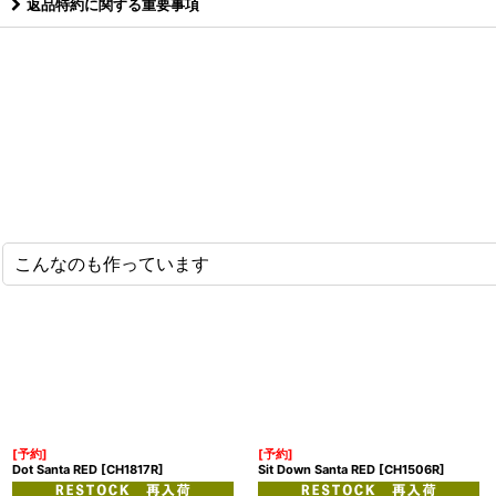
返品特約に関する重要事項
こんなのも作っています
[予約]
[予約]
Dot Santa RED
[
CH1817R
]
Sit Down Santa RED
[
CH1506R
]