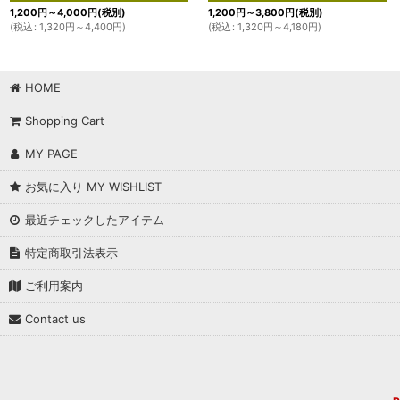
1,200
円
～4,000
円
(税別)
1,200
円
～3,800
円
(税別)
(
税込
:
1,320
円
～4,400
円
)
(
税込
:
1,320
円
～4,180
円
)
HOME
Shopping Cart
MY PAGE
お気に入り MY WISHLIST
最近チェックしたアイテム
特定商取引法表示
ご利用案内
Contact us