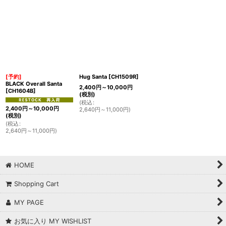
[予約]
Hug Santa
[
CH1509R
]
BLACK Overall Santa
2,400
円
～10,000
円
[
CH1604B
]
(税別)
(
税込
:
2,400
円
～10,000
円
2,640
円
～11,000
円
)
(税別)
(
税込
:
2,640
円
～11,000
円
)
HOME
Shopping Cart
MY PAGE
お気に入り MY WISHLIST