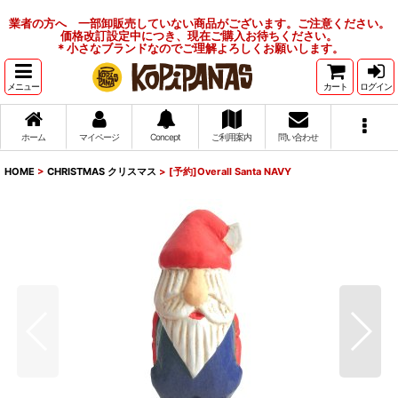
業者の方へ 一部卸販売していない商品がございます。ご注意ください。
価格改訂設定中につき、現在ご購入お待ちください。
＊小さなブランドなのでご理解よろしくお願いします。
メニュー
カート
ログイン
ホーム
マイページ
Concept
ご利用案内
問い合わせ
HOME
>
CHRISTMAS クリスマス
>
[予約]Overall Santa NAVY