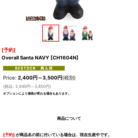
[予約]
Overall Santa NAVY
[
CH1604N
]
Price
:
2,400
円
～3,500
円
(税別)
(
税込
:
2,640
円
～3,850
円
)
オプションにより価格が変わる場合もあります。
商品について
[予約]
が商品名の前に付いている場合は、現在生産中です。