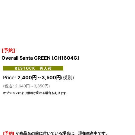
[予約]
Overall Santa GREEN
[
CH1604G
]
Price
:
2,400
円
～3,500
円
(税別)
(
税込
:
2,640
円
～3,850
円
)
オプションにより価格が変わる場合もあります。
[予約]
が商品名の前に付いている場合は、現在生産中です。