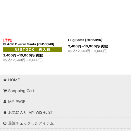
[予約]
Hug Santa
[
CH1509R
]
BLACK Overall Santa
[
CH1604B
]
2,400
円
～10,000
円
(税別)
(
税込
:
2,640
円
～11,000
円
)
2,400
円
～10,000
円
(税別)
(
税込
:
2,640
円
～11,000
円
)
HOME
Shopping Cart
MY PAGE
お気に入り MY WISHLIST
最近チェックしたアイテム