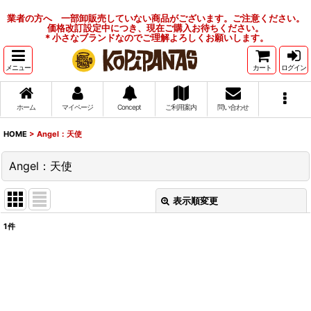
業者の方へ 一部卸販売していない商品がございます。ご注意ください。
価格改訂設定中につき、現在ご購入お待ちください。
＊小さなブランドなのでご理解よろしくお願いします。
メニュー
カート
ログイン
ホーム
マイページ
Concept
ご利用案内
問い合わせ
HOME
>
Angel：天使
Angel：天使
表示順変更
閉じる
1
件
表示数
:
並び順
: