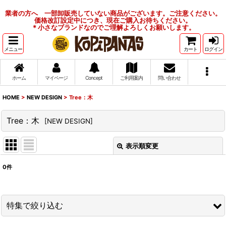
業者の方へ 一部卸販売していない商品がございます。ご注意ください。
価格改訂設定中につき、現在ご購入お待ちください。
＊小さなブランドなのでご理解よろしくお願いします。
メニュー
カート
ログイン
ホーム
マイページ
Concept
ご利用案内
問い合わせ
HOME
>
NEW DESIGN
>
Tree：木
Tree：木
[
NEW DESIGN
]
表示順変更
閉じる
0
件
表示数
:
並び順
:
特集で絞り込む