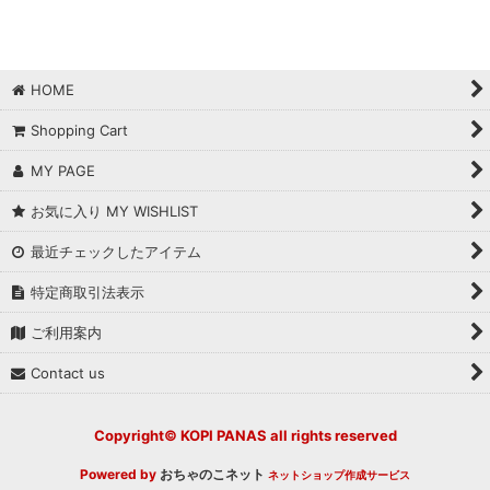
絞り込む
Ornament：紐付
S（~10cm）
HOME
M（11~20cm）
Shopping Cart
L（21cm~）
MY PAGE
縁起物
お気に入り MY WISHLIST
CAT：猫
最近チェックしたアイテム
DOG：犬
特定商取引法表示
BIRD：鳥
ご利用案内
Contact us
Trick or Treat：仮装
CASPER：オバケ
Copyright© KOPI PANAS all rights reserved
PUMPKIN：カボチャ
Powered by
おちゃのこネット
ネットショップ作成サービス