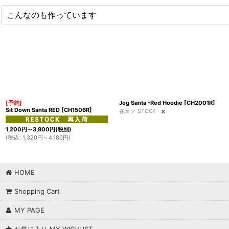
こんなのも作っています
[予約]
Jog Santa -Red Hoodie
[
CH2001R
]
Sit Down Santa RED
[
CH1506R
]
在庫 ／ STOCK ✖️
1,200
円
～3,800
円
(税別)
(
税込
:
1,320
円
～4,180
円
)
HOME
Shopping Cart
MY PAGE