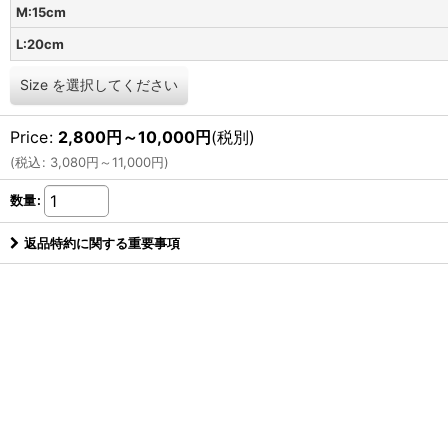
M:15cm
L:20cm
Size
を選択してください
Price
:
2,800
円
～10,000
円
(税別)
(
税込
:
3,080
円
～11,000
円
)
数量
:
返品特約に関する重要事項