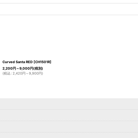
Curved Santa RED
[
CH1501R
]
2,200
円
～9,000
円
(税別)
(
税込
:
2,420
円
～9,900
円
)