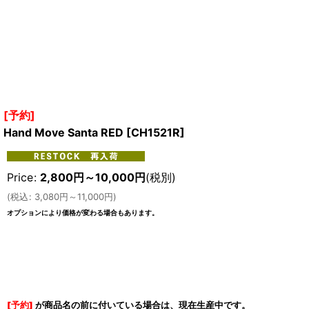
[予約]
Hand Move Santa RED
[
CH1521R
]
Price
:
2,800
円
～10,000
円
(税別)
(
税込
:
3,080
円
～11,000
円
)
オプションにより価格が変わる場合もあります。
[予約]
が商品名の前に付いている場合は、現在生産中です。